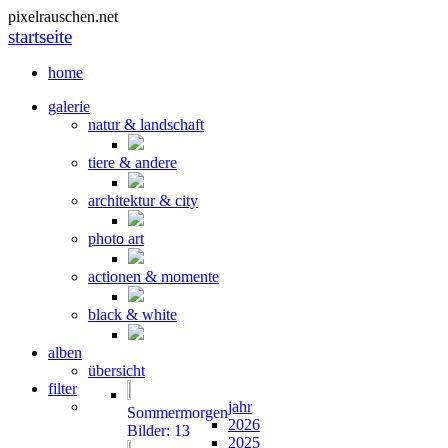
pixelrauschen.net
startseite
home
galerie
natur & landschaft
tiere & andere
architektur & city
photo art
actionen & momente
black & white
alben
übersicht
filter
jahr
Sommermorgen
2026
Bilder: 13
2025