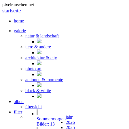
pixelrauschen.net
startseite
home
galerie
natur & landschaft
tiere & andere
architektur & city
photo art
actionen & momente
black & white
alben
übersicht
filter
jahr
Sommermorgen
2026
Bilder: 13
2025