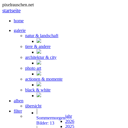
pixelrauschen.net
startseite
home
galerie
natur & landschaft
tiere & andere
architektur & city
photo art
actionen & momente
black & white
alben
übersicht
filter
jahr
Sommermorgen
2026
Bilder: 13
2025