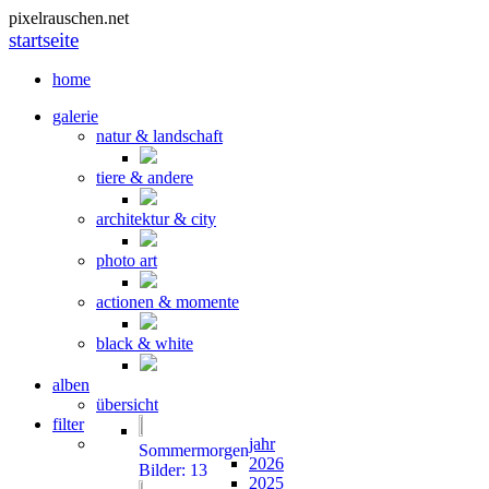
pixelrauschen.net
startseite
home
galerie
natur & landschaft
tiere & andere
architektur & city
photo art
actionen & momente
black & white
alben
übersicht
filter
jahr
Sommermorgen
2026
Bilder: 13
2025