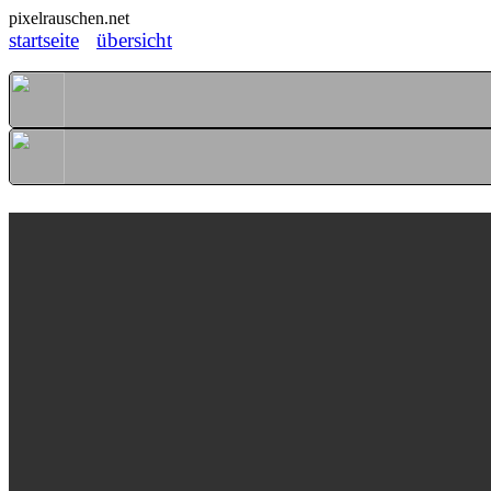
pixelrauschen.net
startseite
übersicht
Glitzer im Morgenlicht
[ 13. November 2022 ]
56 / 139
i