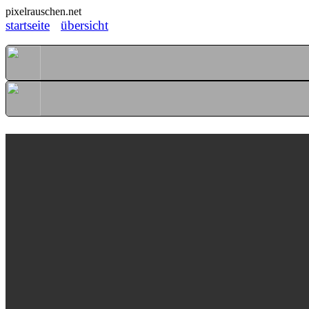
pixelrauschen.net
startseite
übersicht
Leuchtender Morgennebel
[ 07. September 2021 ]
105 / 139
i