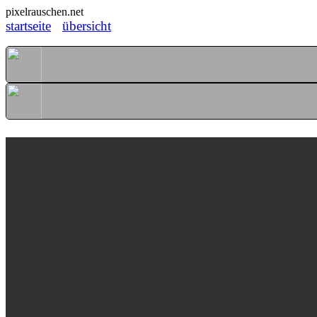
pixelrauschen.net
startseite
übersicht
Morgenlicht in der Landschaft
[ 10. November 2019 ]
129 / 139
i